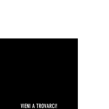
JU-JITSU - DOJO DEL
MAESTRO PINO ALBANESE
Presso SportIdea - Torino
VIENI A TROVARCI!